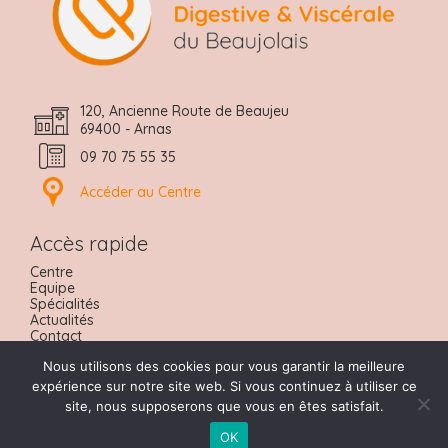
120, Ancienne Route de Beaujeu
69400 - Arnas
09 70 75 55 35
Accéder au Centre
Accès rapide
Centre
Equipe
Spécialités
Actualités
Contact
Nous trouver
Nous utilisons des cookies pour vous garantir la meilleure
Urgences
Prendre RDV
expérience sur notre site web. Si vous continuez à utiliser ce
site, nous supposerons que vous en êtes satisfait.
OK
Mentions Légales
Réalisation : Ascomedia