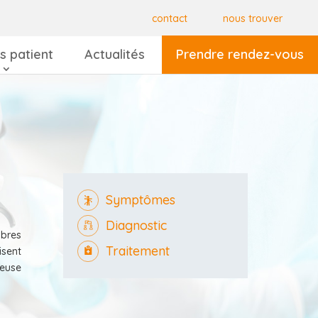
contact
nous trouver
s patient
Actualités
Prendre rendez-vous
Symptômes
Diagnostic
bres
Traitement
isent
reuse