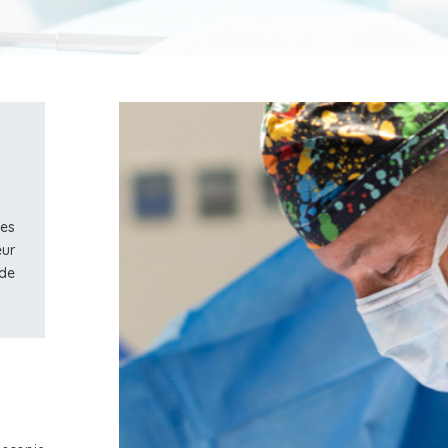
ses
eur
 de