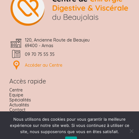
120, Ancienne Route de Beaujeu
69400 - Arnas
09 70 75 55 35
Accéder au Centre
Accès rapide
Centre
Equipe
Spécialités
Actualités
Contact
Nous trouver
Nous utilisons des cookies pour vous garantir la meilleure
Urgences
Prendre RDV
expérience sur notre site web. Si vous continuez à utiliser ce
site, nous supposerons que vous en êtes satisfait.