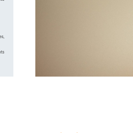
s,
nts