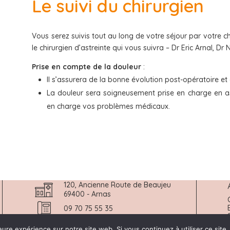
Le suivi du chirurgien
Vous serez suivis tout au long de votre séjour par votre chi
le chirurgien d’astreinte qui vous suivra – Dr Eric Arnal, D
Prise en compte de la douleur
:
Il s’assurera de la bonne évolution post-opératoire et
La douleur sera soigneusement prise en charge en as
en charge vos problèmes médicaux.
120, Ancienne Route de Beaujeu
69400 - Arnas
09 70 75 55 35
Accéder au Centre
eure expérience sur notre site web. Si vous continuez à utiliser ce sit