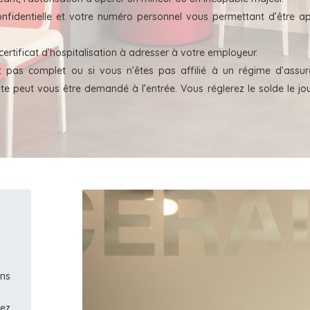
nfidentielle et votre numéro personnel vous permettant d’être a
e certificat d’hospitalisation à adresser à votre employeur.
ait pas complet ou si vous n’êtes pas affilié à un régime d’assu
pte peut vous être demandé à l’entrée. Vous réglerez le solde le jo
n
ans
rez