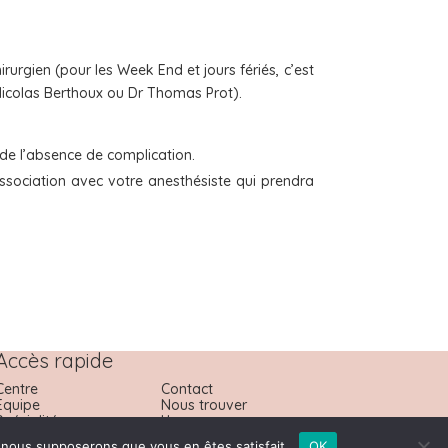
rurgien (pour les Week End et jours fériés, c’est
r Nicolas Berthoux ou Dr Thomas Prot).
 de l’absence de complication.
sociation avec votre anesthésiste qui prendra
Accès rapide
Centre
Contact
Equipe
Nous trouver
Spécialités
Urgences
Actualités
Prendre RDV
e, nous supposerons que vous en êtes satisfait.
OK