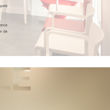
ppelé
rance
ur de