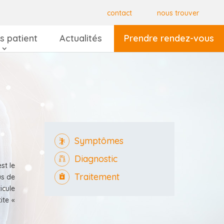
contact
nous trouver
s patient
Actualités
Prendre rendez-vous
Symptômes
Diagnostic
st le
Traitement
us de
icule
ite «