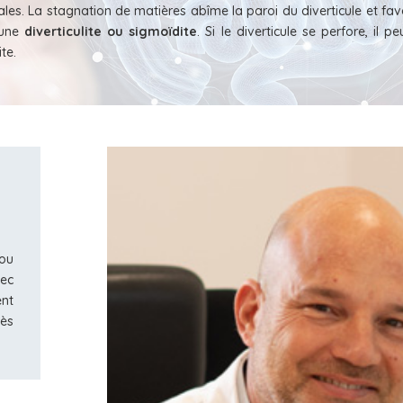
ales. La stagnation de matières abîme la paroi du diverticule et fav
d’une
diverticulite ou
sigmoïdite
. Si le diverticule se perfore, il pe
te.
 ou
vec
ent
cès