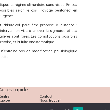
tiques et régime alimentaire sans résidu. En cas
possibles selon le cas : lavage péritonéal en
 urgence …
t chirurgical peut être proposé à distance :
ntervention vise à enlever le sigmoïde et ses
écidives sont rares. Les complications possibles
toire, et la fuite anastomotique.
n n’entraîne pas de modification physiologique
suite.
Accès rapide
Centre
Contact
Equipe
Nous trouver
Spécialités
Urgences
Actualités
Prendre RDV