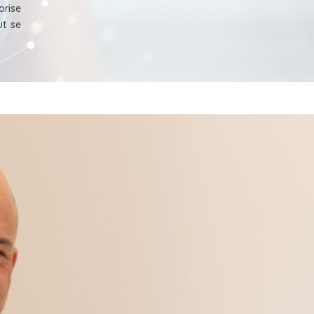
orise
ut se