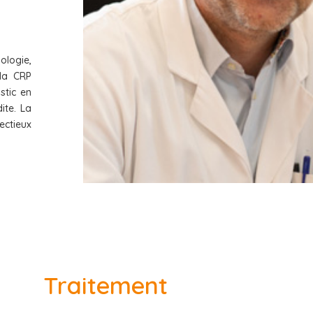
ologie,
 la CRP
stic en
ite. La
ectieux
Traitement