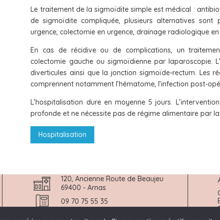
Le traitement de la sigmoïdite simple est médical : antibio
de sigmoïdite compliquée, plusieurs alternatives sont 
urgence, colectomie en urgence, drainage radiologique en
En cas de récidive ou de complications, un traitemen
colectomie gauche ou sigmoïdienne par laparoscopie. L’i
diverticules ainsi que la jonction sigmoïde-rectum. Les r
comprennent notamment l’hématome, l’infection post-opéra
L’hospitalisation dure en moyenne 5 jours. L’interventio
profonde et ne nécessite pas de régime alimentaire par la 
Hospitalisation
120, Ancienne Route de Beaujeu
69400 - Arnas
09 70 75 55 35
Accéder au Centre