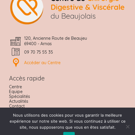
120, Ancienne Route de Beaujeu
69400 - Arnas
09 70 75 55 35
Accéder au Centre
Accès rapide
Centre
Equipe
Spécialités
Actualités
Contact
Nous trouver
Nous utilisons des cookies pour vous garantir la meilleure
Urgences
Prendre RDV
expérience sur notre site web. Si vous continuez à utiliser ce
site, nous supposerons que vous en êtes satisfait.