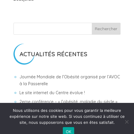
Rechercher
ACTUALITÉS RÉCENTES
Journée Mondiale de l’Obésité organisé par l’AVOC
à la Passerelle
Le site internet du Centre évolue !
2eme conférence – « l’obésité, maladie du siècle »
Nous utilisons des cookies pour vous garantir la meilleure
AVOC : Conférence sur l’Obésité
expérience sur notre site web. Si vous continuez à utiliser ce
AVOC – Conférence Obésité le 25 mai 2019
site, nous supposerons que vous en êtes satisfait.
OK