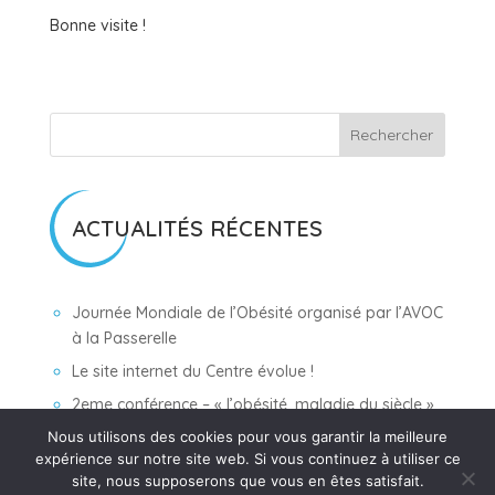
Bonne visite !
Rechercher
ACTUALITÉS RÉCENTES
Journée Mondiale de l’Obésité organisé par l’AVOC
à la Passerelle
Le site internet du Centre évolue !
2eme conférence – « l’obésité, maladie du siècle »
Nous utilisons des cookies pour vous garantir la meilleure
AVOC : Conférence sur l’Obésité
expérience sur notre site web. Si vous continuez à utiliser ce
AVOC – Conférence Obésité le 25 mai 2019
site, nous supposerons que vous en êtes satisfait.